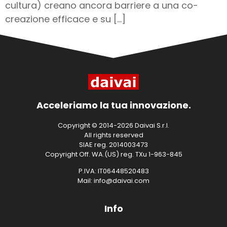
cultura) creano ancora barriere a una co-
creazione efficace e su […]
Acceleriamo la tua innovazione.
Copyright © 2014-2026 Daivai S.r.l.
All rights reserved
SIAE reg. 2014003473
Copyright Off. WA.(US) reg. TXu 1-963-845
P.IVA: IT06448520483
Mail: info@daivai.com
Info