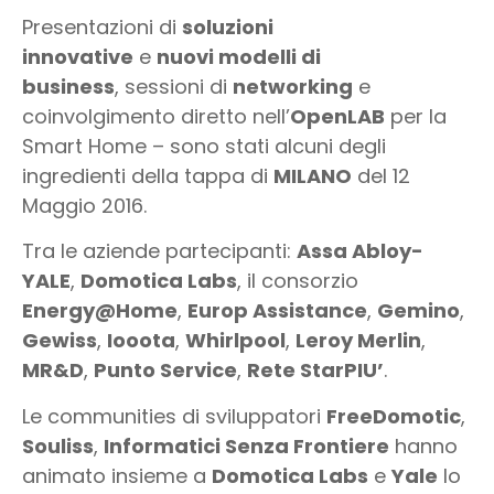
Presentazioni di
soluzioni
innovative
e
nuovi modelli di
business
, sessioni di
networking
e
coinvolgimento diretto nell’
OpenLAB
per la
Smart Home – sono stati alcuni degli
ingredienti della tappa di
MILANO
del 12
Maggio 2016.
Tra le aziende partecipanti:
Assa Abloy-
YALE
,
Domotica Labs
, il consorzio
Energy@Home
,
Europ Assistance
,
Gemino
,
Gewiss
,
Iooota
,
Whirlpool
,
Leroy Merlin
,
MR&D
,
Punto Service
,
Rete StarPIU’
.
Le communities di sviluppatori
FreeDomotic
,
Souliss
,
Informatici Senza Frontiere
hanno
animato insieme a
Domotica Labs
e
Yale
lo