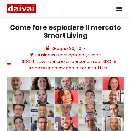
Come fare esplodere il mercato
Smart Living
Giugno 30, 2017
Business Development
,
Eventi
SDG-8 Lavoro e crescita economica
,
SDG-9
Imprese innovazione e infrastrutture